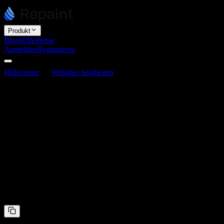
Produkt
Blog
Hilfe
Preise
Anmelden
Registrieren
Hilfecenter
Websites bearbeiten
Wie du zu einer früheren Versi
Wie du zu einer früheren Version zurückk
Zuletzt aktualisiert am 3. Juni 2026
Jede Änderung wird automatisch als eigene Version gespeichert, soda
Version selbst wiederherstellen.
Die KI fragen
Am einfachsten gehst du zurück, indem du die KI im Chat fragst. Rep
gemacht werden können, egal wie umfangreich sie waren. Du kannst d
Letzte Änderung rückgängig machen