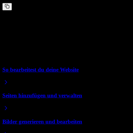
Formular aus einem anderen Tool hinzufügen
“
Füge diese Typeform-Umfrage zur Kontaktseite hinzu: [Code
einfügen]
”
Repaint kann fast alles einbetten, das dir einen Embed-Code
bereitstellt.
Verwandte Artikel
So bearbeitest du deine Website
Seiten hinzufügen und verwalten
Bilder generieren und bearbeiten