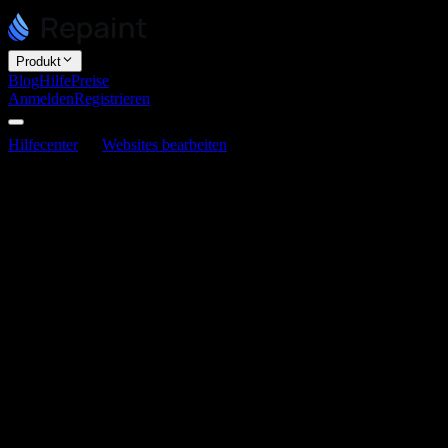
Produkt
Blog
Hilfe
Preise
Anmelden
Registrieren
Hilfecenter
Websites bearbeiten
So fügst du Embeds hinzu
So fügst du Embeds hinzu
Zuletzt aktualisiert am 3. Juni 2026
Du fügst Embeds hinzu, indem du Repaint den Embed-Code gibst.
Die meisten Drittanbieter-Tools, wie Buchungskalender, Karten,
Social-Media-Feeds und Formulare, stellen dir einen Code-
Schnipsel zum Einbetten bereit. Füge ihn in den Chat ein und
Repaint kann ihn zu deiner Website hinzufügen.
So fügst du einen Embed hinzu
Wenn ein Tool dir einen Embed-Code bereitstellt, dauert das
Hinzufügen nur wenige Sekunden: