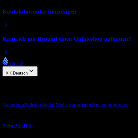
Kontaktformular hinzufügen
Kann ich mit Repaint einen Onlineshop aufbauen?
Repaint
🇩🇪
Deutsch
© 2026 Repaint. Alle Rechte vorbehalten.
Produkt
Generieren
Redesign
Social Media importieren
Dateien importieren
Ressourcen
Preise
Blog
Hilfe
Kontakt