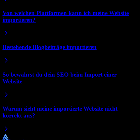
Von welchen Plattformen kann ich meine Website
importieren?
Bestehende Blogbeiträge importieren
So bewahrst du dein SEO beim Import einer
Website
Warum sieht meine importierte Website nicht
korrekt aus?