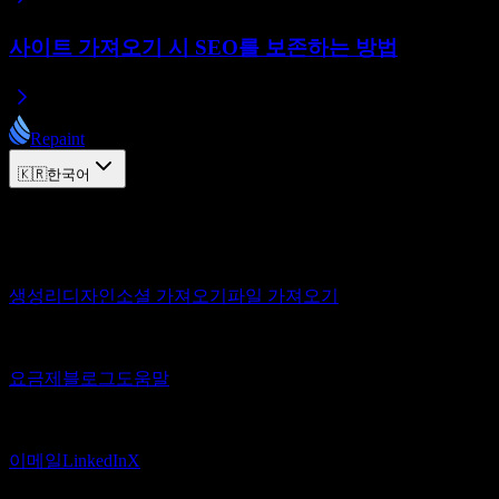
사이트 가져오기 시 SEO를 보존하는 방법
Repaint
🇰🇷
한국어
© 2026 Repaint. All rights reserved.
제품
생성
리디자인
소셜 가져오기
파일 가져오기
리소스
요금제
블로그
도움말
연결
이메일
LinkedIn
X