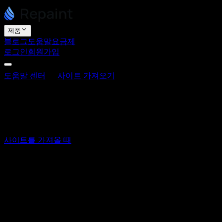
제품
블로그
도움말
요금제
로그인
회원가입
도움말 센터
사이트 가져오기
가져온 사이트가 올바르지 
가져온 사이트가 올바르지 않은 이유는 
최종 업데이트: 2026년 6월 3일
사이트를 가져올 때
, Repaint는 원본 파일을 복사하는 대
되는 경우가 있습니다. 이는 예상된 결과이며 문제가 발생했다는
가져온 결과가 어색하거나 불완전하게 보이는 일반적인 이유는
미세한 시각적 차이.
Repaint는 보이는 것을 바탕으로 
애니메이션 또는 효과 누락.
정적 화면에서 볼 수 없는 애니
양식 또는 로그인 누락.
문의 양식, 로그인, 결제 등 인터