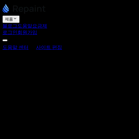
제품
블로그
도움말
요금제
로그인
회원가입
도움말 센터
사이트 편집
사이트 편집 방법
사이트 편집 방법
최종 업데이트: 2026년 6월 3일
Repaint 사이트를 편집하는 방법은 두 가지입니다. AI와 대화
하거나 직접 편집하는 것입니다. 대부분의 편집은 대화를 통해
이루어집니다. 원하는 변경 사항을 일반 언어로 설명하면 AI
가 적용합니다. 디자인, 텍스트, 링크, 페이지, 이미지 등 모든
것을 이 방법으로 편집할 수 있습니다.
AI로 편집하기