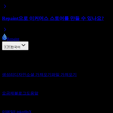
Repaint으로 이커머스 스토어를 만들 수 있나요?
Repaint
🇰🇷
한국어
© 2026 Repaint. All rights reserved.
제품
생성
리디자인
소셜 가져오기
파일 가져오기
리소스
요금제
블로그
도움말
연결
이메일
LinkedIn
X