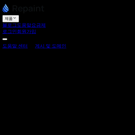
제품
블로그
도움말
요금제
로그인
회원가입
도움말 센터
게시 및 도메인
사이트를 게시하고 게시 취
소하는 방법
사이트를 게시하고 게시 취소하는 방법
최종 업데이트: 2026년 6월 3일
Repaint는 웹사이트를 구축할 뿐만 아니라 호스팅도 제공하므
로, 별도의 호스팅 서비스를 설정할 필요가 없습니다. 게시는
완성된 사이트를 실제로 공개하는 단계로, 누구나 방문할 수
있는 웹 주소에 사이트를 올립니다.
게시의 의미