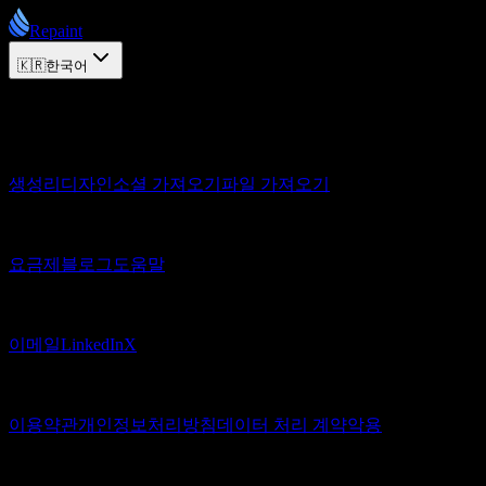
Repaint
🇰🇷
한국어
© 2026 Repaint. All rights reserved.
제품
생성
리디자인
소셜 가져오기
파일 가져오기
리소스
요금제
블로그
도움말
연결
이메일
LinkedIn
X
법적 고지
이용약관
개인정보처리방침
데이터 처리 계약
악용
© 2026 Repaint. All rights reserved.