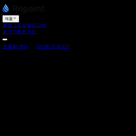
제품
블로그
도움말
요금제
로그인
회원가입
도움말 센터
사이트 가져오기
사이트 가져오기 시 SEO
를 보존하는 방법
사이트 가져오기 시 SEO를 보존하는 방
법
최종 업데이트: 2026년 6월 3일
Repaint로 사이트를 재구성할 때 기존 SEO 트래픽을 모두 유지
할 수 있습니다. 다만 자동으로 이루어지지는 않습니다. 재구
성은 사이트 마이그레이션이며, 모든 마이그레이션과 마찬가
지로 몇 가지 주의 사항을 지켜야만 검색 순위가 유지됩니다.
이 글에서는 중요한 사항과 방법을 설명합니다.