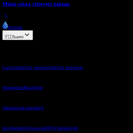
Miten ottaa yhteyttä tukeen
Repaint
🇫🇮
Suomi
© 2026 Repaint. Kaikki oikeudet pidätetään.
Tuote
Luo
Uudista
Tuo someprofiilit
Tuo tiedostoja
Resurssit
Hinnoittelu
Blogi
Ohje
Yhteystiedot
Sähköposti
LinkedIn
X
Juridiikka
Käyttöehdot
Tietosuoja
DPA
Väärinkäyttö