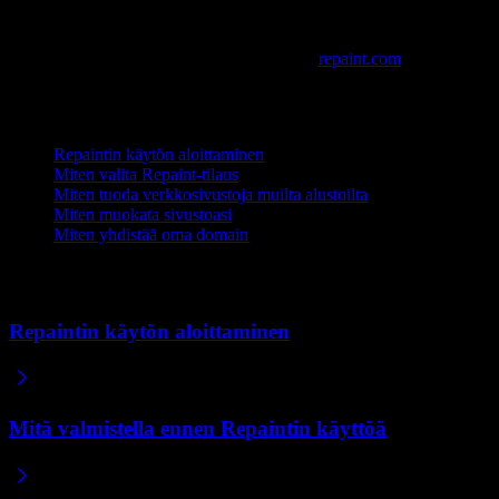
Seuraavat askeleet
Haluatko kokeilla? Rekisteröidy osoitteessa
repaint.com
ja aloita
ensimmäisen sivustosi rakentaminen.
Tai selaa muita aiheita:
Repaintin käytön aloittaminen
Miten valita Repaint-tilaus
Miten tuoda verkkosivustoja muilta alustoilta
Miten muokata sivustoasi
Miten yhdistää oma domain
Aiheeseen liittyvät artikkelit
Repaintin käytön aloittaminen
Mitä valmistella ennen Repaintin käyttöä