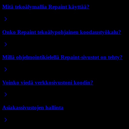
Mitä tekoälymallia Repaint käyttää?
Onko Repaint tekoälypohjainen koodaustyökalu?
Millä ohjelmointikielellä Repaint-sivustot on tehty?
Voinko viedä verkkosivustoni koodin?
Asiakassivustojen hallinta