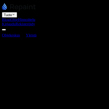
Tuote
Blogi
Ohje
Hinnoittelu
Kirjaudu
Rekisteröidy
Ohjekeskus
Yleistä
Mikä on Repaint?
Mikä on Repaint?
Viimeksi päivitetty 16. kesäkuuta 2026
Mikä on Repaint?
Repaint on tekoälypohjainen sivustonrakentaja, joka rakentaa
olemassa olevat verkkosivustot uudelleen. Se voi vierailla vanhalla
sivustollasi, kerätä sisällön, analysoida brändin ulkoasun ja
generoida uuden sivuston minuuteissa.
Repaint antaa sinulle mahdollisuuden suunnitella, generoida ja
muokata verkkosivustoasi luonnollisella kielellä. Kokemus on
lähempänä ChatGPT:tä kuin perinteistä sivustonrakentajaa kuten