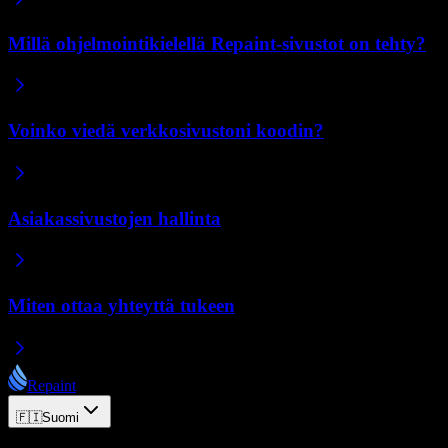
Millä ohjelmointikielellä Repaint-sivustot on tehty?
Voinko viedä verkkosivustoni koodin?
Asiakassivustojen hallinta
Miten ottaa yhteyttä tukeen
Repaint
🇫🇮
Suomi