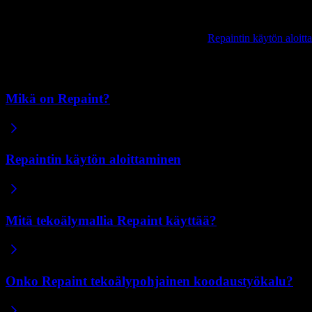
Valmis aloittamaan?
Kun olet kerännyt tarvitsemasi, seuraa ohjetta
Repaintin käytön aloitt
Aiheeseen liittyvät artikkelit
Mikä on Repaint?
Repaintin käytön aloittaminen
Mitä tekoälymallia Repaint käyttää?
Onko Repaint tekoälypohjainen koodaustyökalu?