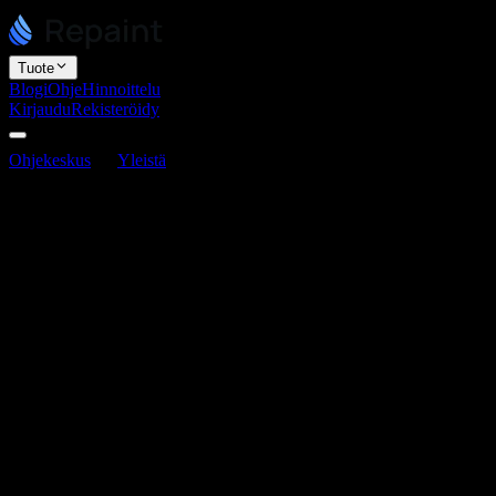
Tuote
Blogi
Ohje
Hinnoittelu
Kirjaudu
Rekisteröidy
Ohjekeskus
Yleistä
Mitä valmistella ennen Repaintin käyttöä
Mitä valmistella ennen Repaintin käyttöä
Viimeksi päivitetty 3. kesäkuuta 2026
Sinun ei tarvitse valmistella mitään käyttääksesi Repaintia. Se voi ra
valmisteltava asia on mikä tahansa joka jo kuvaa yritystäsi: olemassa o
Aloittamiseen on kolme yleistä tapaa:
Jaa olemassa oleva verkkosivusto.
Liitä URL ja Repaint raken
Jaa koodinäyte.
Tuo koodia toisesta tekoälychatbotista, kute
Käytä pelkkää kehotetta.
Kuvaile mitä haluat ja anna Repainti
Nämä eivät sulje toisiaan pois. Voit missä tahansa niistä tarjota usei
tulos on.