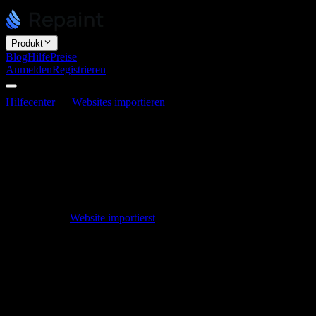
Produkt
Blog
Hilfe
Preise
Anmelden
Registrieren
Hilfecenter
Websites importieren
Warum sieht meine
importierte Website nicht korrekt aus?
Warum sieht meine importierte Website
nicht korrekt aus?
Zuletzt aktualisiert am 3. Juni 2026
Wenn du eine
Website importierst
, erstellt Repaint sie neu, indem es
deine Seiten analysiert und sie von Grund auf neu aufbaut, anstatt
die Originaldateien zu kopieren. Da es dabei um Reverse
Engineering geht, gehen manche Details erfahrungsgemäß verloren.
Das ist normal und kein Zeichen dafür, dass etwas nicht funktioniert.
Die meisten Probleme lassen sich schnell beheben.
Ein paar häufige Gründe, warum ein Import unvollständig oder