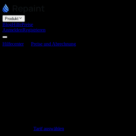
Produkt
Blog
Hilfe
Preise
Anmelden
Registrieren
Hilfecenter
Preise und Abrechnung
Gibt es Rabatte?
Gibt es Rabatte?
Zuletzt aktualisiert am 3. Juni 2026
Wenn du Plus oder Pro jährlich bezahlst, sparst du im Vergleich zur
monatlichen Zahlung 20 %. Darüber hinaus bietet Repaint keine
Rabatte, Aktionen, Gutscheincodes oder Sonderkonditionen an.
Der Jahresrabatt wird automatisch angewendet, wenn du die
jährliche Abrechnung wählst, du musst also nichts eingeben, um ihn
zu erhalten. Wenn du bereits monatlich zahlst, kannst du jederzeit in
deinen Einstellungen unter Abrechnung zur jährlichen Abrechnung
wechseln, um sofort zu sparen. Eine Übersicht der Kosten je Tarif
findest du unter
Tarif auswählen
.