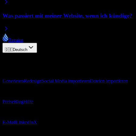
Was passiert mit meiner Website, wenn ich kündige?
Repaint
🇩🇪
Deutsch
© 2026 Repaint. Alle Rechte vorbehalten.
Produkt
Generieren
Redesign
Social Media importieren
Dateien importieren
Ressourcen
Preise
Blog
Hilfe
Kontakt
E-Mail
LinkedIn
X
Rechtliches