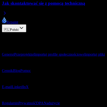
Jak skontaktować się z pomocą techniczną
Repaint
🇵🇱
Polski
© 2026 Repaint. Wszelkie prawa zastrzeżone.
Produkt
Generuj
Przeprojektuj
Importuj profile społecznościowe
Importuj pliki
Zasoby
Cennik
Blog
Pomoc
Kontakt
E-mail
LinkedIn
X
Prawne
Regulamin
Prywatność
DPA
Nadużycie