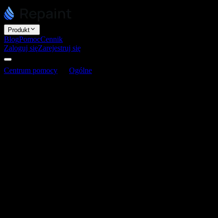
Produkt
Blog
Pomoc
Cennik
Zaloguj się
Zarejestruj się
Centrum pomocy
Ogólne
Czym jest Repaint?
Czym jest Repaint?
Ostatnia aktualizacja: 3 czerwca 2026
Czym jest Repaint?
Repaint to kreator stron internetowych oparty na AI, który
przebudowuje istniejące witryny. Potrafi odwiedzić twoją starą
stronę, pobrać treść, przeanalizować identyfikację wizualną i
wygenerować nową witrynę w kilka minut.
Repaint pozwala ci używać języka naturalnego do planowania,
generowania i edytowania strony. Doświadczenie jest bliższe
ChatGPT niż tradycyjnemu kreatorowi stron, takiemu jak Wix czy