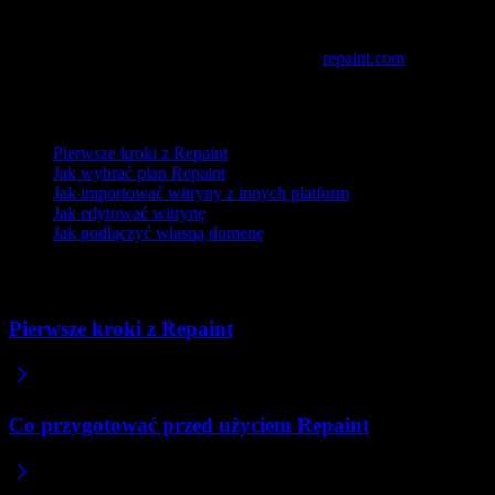
Następne kroki
Gotowy, żeby spróbować? Zarejestruj się na
repaint.com
i zacznij
budować swoją pierwszą witrynę.
Lub przeglądaj inne tematy:
Pierwsze kroki z Repaint
Jak wybrać plan Repaint
Jak importować witryny z innych platform
Jak edytować witrynę
Jak podłączyć własną domenę
Powiązane artykuły
Pierwsze kroki z Repaint
Co przygotować przed użyciem Repaint