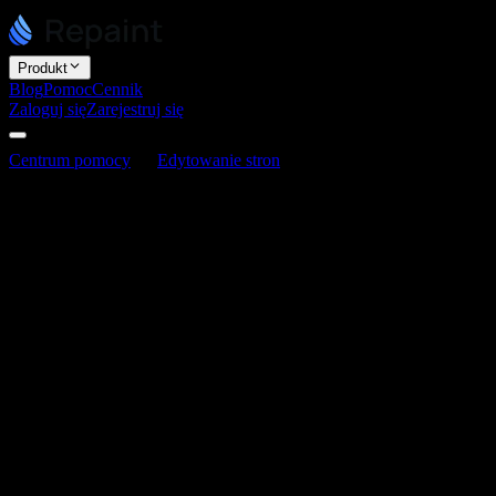
Produkt
Blog
Pomoc
Cennik
Zaloguj się
Zarejestruj się
Centrum pomocy
Edytowanie stron
Jak dodać formularz
kontaktowy
Jak dodać formularz kontaktowy
Ostatnia aktualizacja: 3 czerwca 2026
Repaint może dodać formularz kontaktowy do twojej strony,
połączony z własnym serwerem formularzy. Wystarczy poprosić i
podać adres e-mail, na który mają trafiać zgłoszenia.
Jak to działa
Gdy ktoś wypełni twój formularz, Repaint wyśle ci zgłoszenie e-
mailem. Podajesz Repaint jeden lub więcej adresów e-mail i tam
trafiają wiadomości. Na razie nie ma panelu ani listy zgłoszeń w