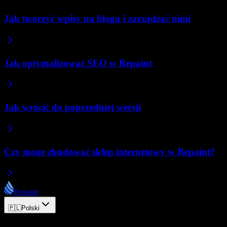
Jak tworzyć wpisy na blogu i zarządzać nimi
Jak optymalizować SEO w Repaint
Jak wrócić do poprzedniej wersji
Czy mogę zbudować sklep internetowy w Repaint?
Repaint
🇵🇱
Polski
© 2026 Repaint. Wszelkie prawa zastrzeżone.