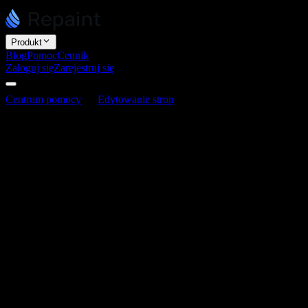
Produkt
Blog
Pomoc
Cennik
Zaloguj się
Zarejestruj się
Centrum pomocy
Edytowanie stron
Jak generować i edytować
Jak generować i edytować obrazy
Ostatnia aktualizacja: 3 czerwca 2026
Obrazy generujesz i edytujesz, rozmawiając z AI. Nie ma tu osobneg
a Repaint zajmie się resztą.
Jak wygenerować lub edytować obraz
Praca z obrazami wygląda tak samo jak każda inna edycja. Opisz, cze
Otwórz czat
na swojej stronie.
Opisz obraz,
albo nowy do wygenerowania, albo zmianę w ist
Poczekaj na aktualizację.
Repaint generuje lub edytuje obraz,