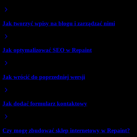
Jak tworzyć wpisy na blogu i zarządzać nimi
Jak optymalizować SEO w Repaint
Jak wrócić do poprzedniej wersji
Jak dodać formularz kontaktowy
Czy mogę zbudować sklep internetowy w Repaint?