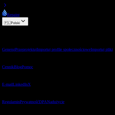
Repaint
🇵🇱
Polski
© 2026 Repaint. Wszelkie prawa zastrzeżone.
Produkt
Generuj
Przeprojektuj
Importuj profile społecznościowe
Importuj pliki
Zasoby
Cennik
Blog
Pomoc
Kontakt
E-mail
LinkedIn
X
Prawne
Regulamin
Prywatność
DPA
Nadużycie
© 2026 Repaint. Wszelkie prawa zastrzeżone.