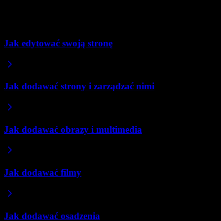
Jeśli chcesz zastąpić obraz własnym, zrób to przez czat z AI: powiedz 
Powiązane artykuły
Jak edytować swoją stronę
Jak dodawać strony i zarządzać nimi
Jak dodawać obrazy i multimedia
Jak dodawać filmy
Jak dodawać osadzenia