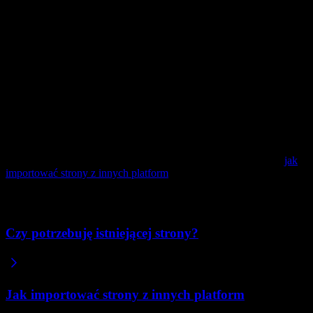
dostępną stronę, nawet jeśli jest napisana na zamówienie.
Dlaczego działa z każdą platformą
Repaint nie wymaga, aby stara platforma miała funkcję eksportu.
Odczytuje Twoją aktywną stronę tak, jak robiłby to odwiedzający, a
następnie odbudowuje ją za pomocą AI jako nową stronę Repaint.
Ponieważ opiera się na tym, co jest publicznie widoczne, może
importować z platform, które w ogóle nie pozwalają na pobranie ani
eksport strony.
Aby zapoznać się z pełnym procesem, w tym krokami, tym, co się
przenosi, a co nie, oraz jak blisko oryginału jest wynik, zobacz
jak
importować strony z innych platform
.
Powiązane artykuły
Czy potrzebuję istniejącej strony?
Jak importować strony z innych platform