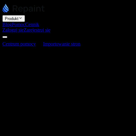
Produkt
Blog
Pomoc
Cennik
Zaloguj się
Zarejestruj się
Centrum pomocy
Importowanie stron
Z jakich platform mogę
zaimportować stronę?
Z jakich platform mogę zaimportować
stronę?
Ostatnia aktualizacja: 3 czerwca 2026
Możesz zaimportować stronę z dowolnej platformy, ponieważ
Repaint odbudowuje ją za pomocą sztucznej inteligencji. Nie jest
ograniczony do konkretnej listy obsługiwanych kreatorów. Ludzie
najczęściej importują z WordPress, Wix, Webflow, Squarespace,
GoDaddy, Square, Framer, Carrd, Google Sites, Hostinger oraz
kreatorów AI, takich jak Lovable, Bolt, v0 i Replit.
To tylko przykłady. Repaint może przebudować dowolną publicznie