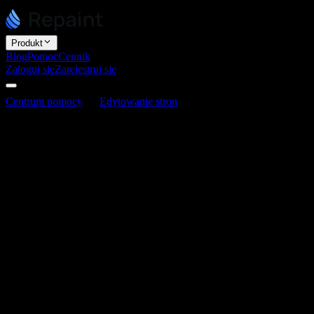
Produkt
Blog
Pomoc
Cennik
Zaloguj się
Zarejestruj się
Centrum pomocy
Edytowanie stron
Jak dodawać obrazy i
multimedia
Jak dodawać obrazy i multimedia
Ostatnia aktualizacja: 3 czerwca 2026
Obrazy i multimedia dodajesz, przesyłając plik na czacie i mówiąc
Repaint, gdzie go umieścić. Repaint obsługuje większość
popularnych formatów plików multimedialnych.
Jak dodawać multimedia
Dodanie pliku działa jak każda inna edycja. Prześlij go na czacie i
powiedz Repaint, co z nim zrobić: