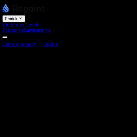
Produkt
Blog
Pomoc
Cennik
Zaloguj się
Zarejestruj się
Centrum pomocy
Ogólne
W jakim języku programowania są st
W jakim języku programowania są strony
Ostatnia aktualizacja: 3 czerwca 2026
Domyślnie Repaint buduje Twoją stronę jako aplikację Next.js z użyc
publikuje ją z użyciem statycznego eksportu.
Co statyczny eksport oznacza dla Ciebie
Statyczny eksport zamienia Twoją stronę w zwykłe, wstępnie zbudow
co sprawia, że Twoja strona jest szybka, niezawodna i tania w hosting
Dlaczego Repaint używa Next.js