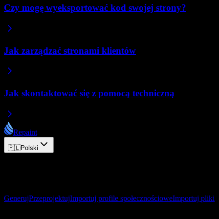
Czy mogę wyeksportować kod swojej strony?
Jak zarządzać stronami klientów
Jak skontaktować się z pomocą techniczną
Repaint
🇵🇱
Polski
© 2026 Repaint. Wszelkie prawa zastrzeżone.
Produkt
Generuj
Przeprojektuj
Importuj profile społecznościowe
Importuj pliki
Zasoby