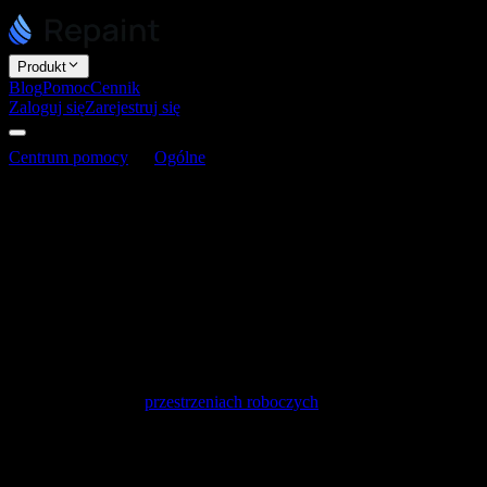
Produkt
Blog
Pomoc
Cennik
Zaloguj się
Zarejestruj się
Centrum pomocy
Ogólne
Jak zarządzać stronami klientów
Jak zarządzać stronami klientów
Ostatnia aktualizacja: 16 czerwca 2026
Jeśli budujesz strony internetowe dla innych, pierwszą decyzją jest
sposób ich organizacji w Repaint. Wszystko sprowadza się do
jednego pytania: czy zachowujesz kontrolę nad stroną, czy klient ją
przejmuje i samodzielnie zarządza po oddaniu? Twoja odpowiedź
wskazuje jedno z dwóch podejść.
Oba opierają się na
przestrzeniach roboczych
. Przestrzeń robocza
przechowuje twoje strony oraz osoby, które mogą je edytować, a
plan i limit użycia dotyczą całej przestrzeni. Wybór właściwego
podejścia od początku pozwala uniknąć reorganizacji później.