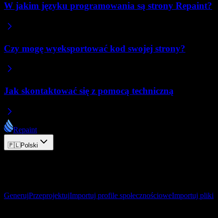
W jakim języku programowania są strony Repaint?
Czy mogę wyeksportować kod swojej strony?
Jak skontaktować się z pomocą techniczną
Repaint
🇵🇱
Polski
© 2026 Repaint. Wszelkie prawa zastrzeżone.
Produkt
Generuj
Przeprojektuj
Importuj profile społecznościowe
Importuj pliki
Zasoby