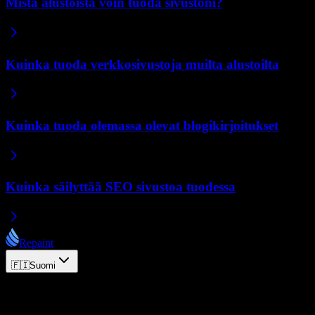
Mistä alustoista voin tuoda sivustoni?
Kuinka tuoda verkkosivustoja muilta alustoilta
Kuinka tuoda olemassa olevat blogikirjoitukset
Kuinka säilyttää SEO sivustoa tuodessa
Repaint
🇫🇮
Suomi
© 2026 Repaint. Kaikki oikeudet pidätetään.
Tuote