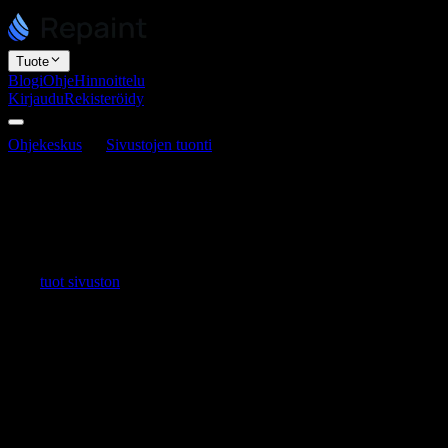
Tuote
Blogi
Ohje
Hinnoittelu
Kirjaudu
Rekisteröidy
Ohjekeskus
Sivustojen tuonti
Miksi tuotu sivustoni ei näytä
oikealta?
Miksi tuotu sivustoni ei näytä oikealta?
Viimeksi päivitetty 3. kesäkuuta 2026
Kun
tuot sivuston
, Repaint luo sen uudelleen tarkastelemalla sivujasi
ja rakentamalla ne uudelleen alkuperäisten tiedostojen kopioimisen
sijaan. Koska se käänteismallintaa sivustosi, joitakin yksityiskohtia
häviää yleensä prosessissa. Se on odotettavaa, ei merkki siitä, että
jokin on rikki, ja useimmat ongelmat on nopea korjata.
Muutamia yleisiä syitä siihen, miksi tuonti näyttää puutteelliselta tai
virheelliseltä:
Pienet visuaaliset erot.
Repaint rakentaa asettelusi uudelleen