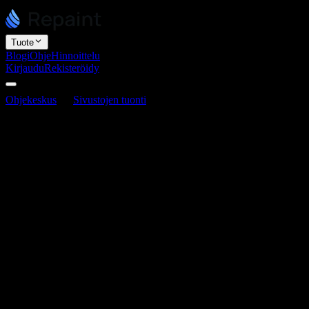
Tuote
Blogi
Ohje
Hinnoittelu
Kirjaudu
Rekisteröidy
Ohjekeskus
Sivustojen tuonti
Kuinka säilyttää SEO sivustoa
tuodessa
Kuinka säilyttää SEO sivustoa tuodessa
Viimeksi päivitetty 3. kesäkuuta 2026
Kun rakennat sivustosi uudelleen Repaintin avulla, voit säilyttää
kaikki olemassa olevat hakukoneliikenteesi. Se ei kuitenkaan
tapahdu automaattisesti. Uudelleenrakennus on sivustosiirtymä, ja
kuten missä tahansa siirtymässä, sijoituksesi säilyvät vain, jos
noudatat muutamia varotoimia. Tämä artikkeli selittää, mikä on
tärkeää ja miten se tehdään.
Miten sivustosiirtymät vaikuttavat
SEO:hon