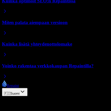
Kuinka optimoit SEO:n Repaintissa
Miten palata aiempaan versioon
Kuinka lisätä yhteydenottolomake
Voinko rakentaa verkkokaupan Repaintilla?
Repaint
🇫🇮
Suomi
© 2026 Repaint. Kaikki oikeudet pidätetään.
Tuote