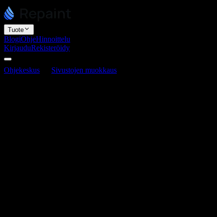
Tuote
Blogi
Ohje
Hinnoittelu
Kirjaudu
Rekisteröidy
Ohjekeskus
Sivustojen muokkaus
Sivuston muokkaaminen
Sivuston muokkaaminen
Viimeksi päivitetty 16. kesäkuuta 2026
Repaint-sivustoa voi muokata kahdella tavalla: chattailemalla
tekoälyn kanssa tai muokkaamalla suoraan. Suurin osa muutoksista
tehdään chatin kautta. Kuvailet muutoksen tavallisella kielellä ja
tekoäly toteuttaa sen. Näin voit muokata kaikkea, kuten ulkoasua,
tekstiä, linkkejä, sivuja ja kuvia.
Muokkaaminen tekoälyn avulla
Lähes kaikki muutokset voi tehdä chattailemalla tekoälyn kanssa.
Tyypillinen muokkaus näyttää tältä: