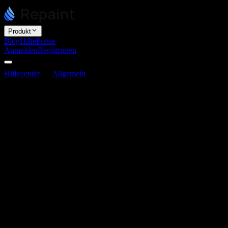
Produkt
Blog
Hilfe
Preise
Anmelden
Registrieren
Hilfecenter
Allgemein
Was ist Repaint?
Was ist Repaint?
Zuletzt aktualisiert am 3. Juni 2026
Was ist Repaint?
Repaint ist ein KI-Website-Builder, der bestehende Websites neu
erstellt. Er kann deine alte Website besuchen, die Inhalte auslesen,
das Markendesign analysieren und innerhalb weniger Minuten eine
neue Website generieren.
Mit Repaint kannst du natürliche Sprache verwenden, um deine
Website zu planen, zu generieren und zu bearbeiten. Das Erlebnis
ähnelt eher ChatGPT als einem klassischen Website-Builder wie