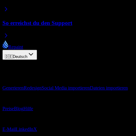
So erreichst du den Support
Repaint
🇩🇪
Deutsch
© 2026 Repaint. Alle Rechte vorbehalten.
Produkt
Generieren
Redesign
Social Media importieren
Dateien importieren
Ressourcen
Preise
Blog
Hilfe
Kontakt
E-Mail
LinkedIn
X