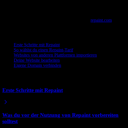
Nächste Schritte
Bereit, es auszuprobieren? Registriere dich unter
repaint.com
und
erstelle deine erste Website.
Oder stöbere in weiteren Themen:
Erste Schritte mit Repaint
So wählst du einen Repaint-Tarif
Websites von anderen Plattformen importieren
Deine Website bearbeiten
Eigene Domain verbinden
Verwandte Artikel
Erste Schritte mit Repaint
Was du vor der Nutzung von Repaint vorbereiten
solltest