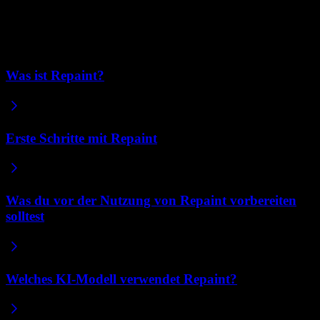
geben. Repaint ist für Menschen, die die fertige Website haben
möchten, ohne überhaupt im Code zu arbeiten.
Verwandte Artikel
Was ist Repaint?
Erste Schritte mit Repaint
Was du vor der Nutzung von Repaint vorbereiten
solltest
Welches KI-Modell verwendet Repaint?