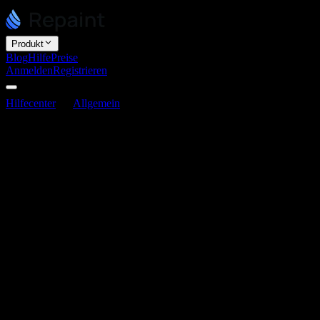
Produkt
Blog
Hilfe
Preise
Anmelden
Registrieren
Hilfecenter
Allgemein
Ist Repaint ein KI-Coding-Tool?
Ist Repaint ein KI-Coding-Tool?
Zuletzt aktualisiert am 3. Juni 2026
Repaint ist ein KI-Agent, der Websites durch das Schreiben von
echtem Code erstellt. In gewissem Sinne ist es damit ein KI-Coding-
Tool, aber kein Entwickler-Tool im üblichen Sinne. Du siehst oder
berührst den Code nie, und du musst nicht programmieren können,
um Repaint zu nutzen.
Repaint generiert Code im Hintergrund
Jede Repaint-Website ist eine echte, individuell programmierte
Website. Wenn du mit der KI chattest oder die Seite direkt