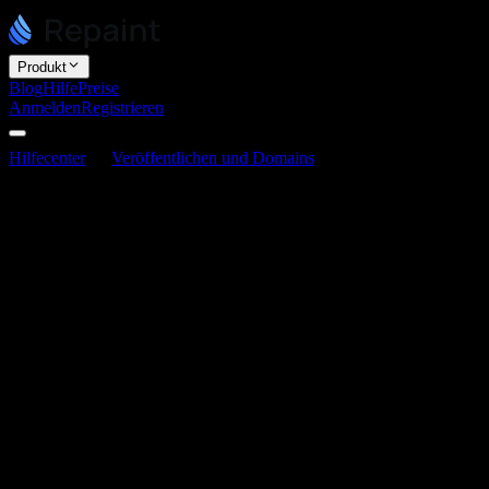
Produkt
Blog
Hilfe
Preise
Anmelden
Registrieren
Hilfecenter
Veröffentlichen und Domains
So passt du deine
Repaint-Subdomain an
So passt du deine Repaint-Subdomain an
Zuletzt aktualisiert am 3. Juni 2026
Wenn du eine Website veröffentlichst, erhält sie von Repaint
automatisch eine kostenlose Adresse auf sites.repaint.com. Diese
beginnt zunächst mit einem zufälligen Namen, den du jedoch gegen
etwas Klareres austauschen kannst, das besser zu deinem
Unternehmen passt. Am einfachsten geht das über die KI, die den
gesamten Vorgang für dich übernehmen kann.
Was deine Subdomain ist