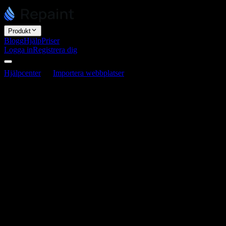
Produkt
Blogg
Hjälp
Priser
Logga in
Registrera dig
Hjälpcenter
Importera webbplatser
Vilka plattformar kan jag
importera min sajt från?
Vilka plattformar kan jag importera min
sajt från?
Senast uppdaterad 3 juni 2026
Du kan importera din sajt från vilken plattform som helst, eftersom
Repaint bygger om den med AI. Det är inte begränsat till en specifik
lista med stödda byggare. Vanliga källor är WordPress, Wix,
Webflow, Squarespace, GoDaddy, Square, Framer, Carrd, Google
Sites, Hostinger och AI-byggare som Lovable, Bolt, v0 och Replit.
Det är bara exempel. Repaint kan bygga om vilken offentligt
tillgänglig sajt som helst, även om den är skräddarsydd.