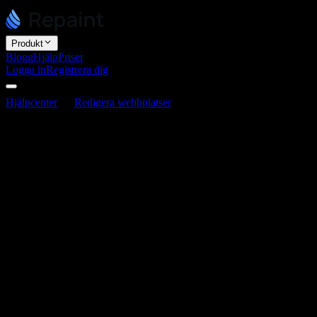
Produkt
Blogg
Hjälp
Priser
Logga in
Registrera dig
Hjälpcenter
Redigera webbplatser
Så här redigerar du din sajt
Så här redigerar du din sajt
Senast uppdaterad 16 juni 2026
Det finns två sätt att redigera en Repaint-sajt: chatta med AI, eller
redigera direkt. De flesta ändringar sker via chatten. Du beskriver en
ändring på vanlig svenska och AI:n tillämpar den. Du kan redigera
vad som helst på det här sättet, inklusive design, text, länkar, sidor
och bilder.
Redigera med AI
Du kan göra nästan alla dina uppdateringar genom att chatta med
AI. En typisk redigering ser ut så här: