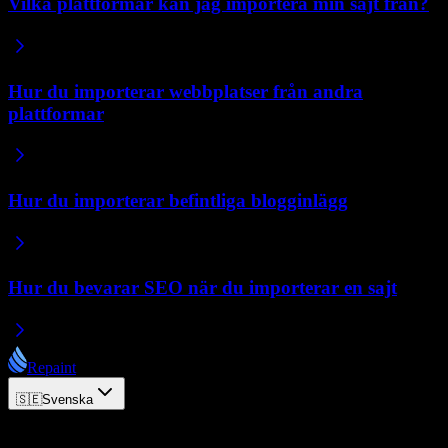
Vilka plattformar kan jag importera min sajt från?
Hur du importerar webbplatser från andra
plattformar
Hur du importerar befintliga blogginlägg
Hur du bevarar SEO när du importerar en sajt
Repaint
🇸🇪
Svenska
© 2026 Repaint. Alla rättigheter förbehållna.