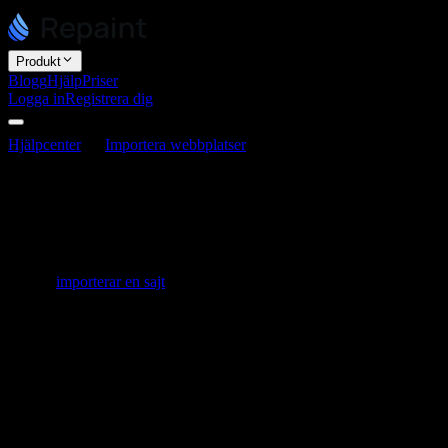
Produkt
Blogg
Hjälp
Priser
Logga in
Registrera dig
Hjälpcenter
Importera webbplatser
Varför ser min importerade
sajt fel ut?
Varför ser min importerade sajt fel ut?
Senast uppdaterad 3 juni 2026
När du
importerar en sajt
återskapar Repaint den genom att läsa dina
sidor och bygga om dem, i stället för att kopiera originalfilerna.
Eftersom det handlar om att bakåtkonstruera din sajt går en del
detaljer alltid förlorade i översättningen. Det är förväntat och inget
tecken på att något är trasigt, och de flesta problem är snabba att
åtgärda.
Några vanliga orsaker till att en import ser felaktig eller ofullständig
ut: