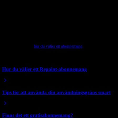
mindre veckliga redigeringskvoten och kan inte längre köpa
användningskrediter.
Att uppgradera igen slår på allt igen
Om du uppgraderar igen senare kommer dina Plus- eller Pro-
förmåner tillbaka automatiskt och dina webbplatser fortsätter precis
där de slutade. Dina anpassade domäner återansluter av sig själva,
utan att du behöver konfigurera om posterna. För en genomgång av
abonnemangen, se
hur du väljer ett abonnemang
.
Relaterade artiklar
Hur du väljer ett Repaint-abonnemang
Tips för att använda din användningsgräns smart
Finns det ett gratisabonnemang?