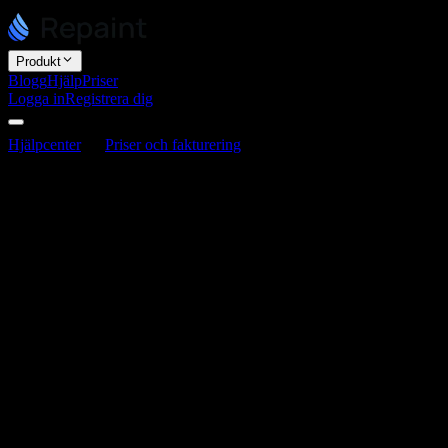
Produkt
Blogg
Hjälp
Priser
Logga in
Registrera dig
Hjälpcenter
Priser och fakturering
Vad händer med min
webbplats om jag avslutar?
Vad händer med min webbplats om jag
avslutar?
Senast uppdaterad 3 juni 2026
Din webbplats tas inte bort när du avslutar. Du behåller dina
webbplatser och allt innehåll i dem, och de fortsätter att vara online.
Det enda som förändras är att dina Plus- eller Pro-förmåner stängs
av, och de slås på igen direkt om du uppgraderar.
Vad som förblir oförändrat
Ingenting tas någonsin bort. Alla dina webbplatser, allt innehåll och