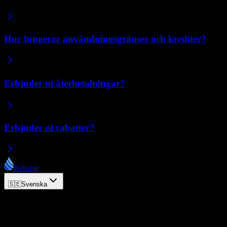
Hur fungerar användningsgränser och krediter?
Erbjuder ni återbetalningar?
Erbjuder ni rabatter?
Repaint
🇸🇪
Svenska
© 2026 Repaint. Alla rättigheter förbehållna.
Produkt