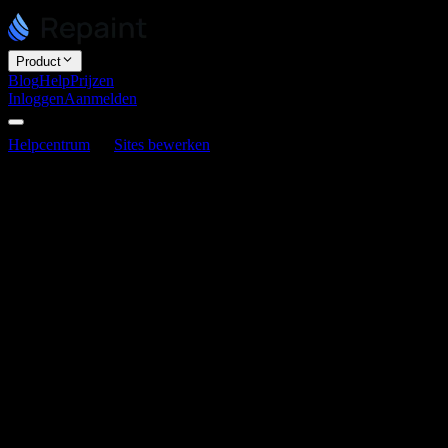
Product
Blog
Help
Prijzen
Inloggen
Aanmelden
Helpcentrum
Sites bewerken
Embeds toevoegen
Embeds toevoegen
Laatst bijgewerkt op 3 juni 2026
Je voegt embeds toe door Repaint de embedcode te geven. De
meeste tools van derden, zoals boekingskalenders, kaarten, sociale
feeds en formulieren, geven je een stukje code om in te embedden.
Plak die in de chat en Repaint kan hem aan je site toevoegen.
Een embed toevoegen
Als een tool je een embedcode geeft, duurt het toevoegen maar een
paar seconden: