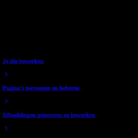
Een formulier uit een andere tool toevoegen
“
Voeg deze Typeform-enquête toe aan de Contactpagina: [plak
code]
”
Repaint kan vrijwel alles embedden waarvoor je een embedcode
krijgt.
Gerelateerde artikelen
Je site bewerken
Pagina's toevoegen en beheren
Afbeeldingen genereren en bewerken