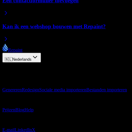
Een contactformulier toevoegen
Kan ik een webshop bouwen met Repaint?
Repaint
🇳🇱
Nederlands
© 2026 Repaint. Alle rechten voorbehouden.
Product
Genereren
Redesign
Sociale media importeren
Bestanden importeren
Bronnen
Prijzen
Blog
Help
Contact
E-mail
LinkedIn
X