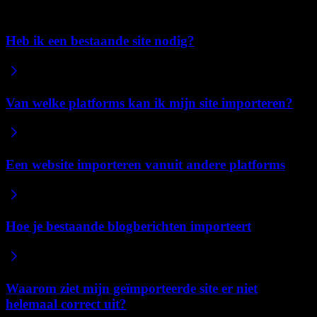
Gerelateerde artikelen
Heb ik een bestaande site nodig?
Van welke platforms kan ik mijn site importeren?
Een website importeren vanuit andere platforms
Hoe je bestaande blogberichten importeert
Waarom ziet mijn geïmporteerde site er niet
helemaal correct uit?