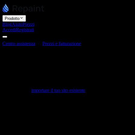
Prodotto
Blog
Aiuto
Prezzi
Accedi
Registrati
Centro assistenza
Prezzi e fatturazione
C'è un piano gratuito?
C'è un piano gratuito?
Ultimo aggiornamento: 3 giugno 2026
Sì. Repaint ha un piano gratuito senza bisogno di carta di credito. È
un ottimo modo per ricostruire il tuo sito prima di prendere qualsiasi
impegno. Puoi
importare il tuo sito esistente
, modificare la nuova
versione e pubblicarla a un indirizzo sites.repaint.com per vederla
online, tutto sul piano gratuito.
Cosa ottieni con il piano gratuito
Siti illimitati,
così puoi costruire tutti i siti che vuoi.
Un'allowance di modifica settimanale,
sufficiente per