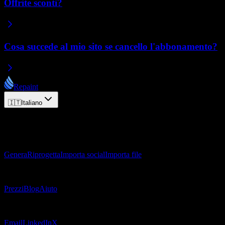
Offrite sconti?
Cosa succede al mio sito se cancello l'abbonamento?
Repaint
🇮🇹
Italiano
© 2026 Repaint. Tutti i diritti riservati.
Prodotto
Genera
Riprogetta
Importa social
Importa file
Risorse
Prezzi
Blog
Aiuto
Contatti
Email
LinkedIn
X