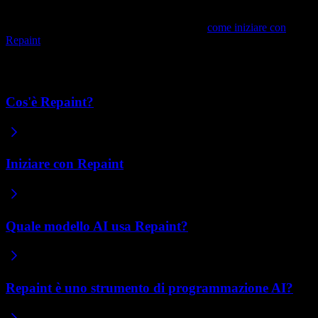
Dopo aver raccolto quello che ti serve, segui
come iniziare con
Repaint
per costruire e pubblicare il tuo sito.
Articoli correlati
Cos'è Repaint?
Iniziare con Repaint
Quale modello AI usa Repaint?
Repaint è uno strumento di programmazione AI?