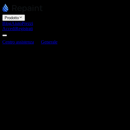
Prodotto
Blog
Aiuto
Prezzi
Accedi
Registrati
Centro assistenza
Generale
Cosa preparare prima di usare
Repaint
Cosa preparare prima di usare Repaint
Ultimo aggiornamento: 3 giugno 2026
Non devi preparare nulla per usare Repaint. Può costruire un sito
web da un singolo prompt. Ma più contesto gli fornisci, più il
risultato sarà personalizzato e preciso. La cosa migliore da preparare
è qualunque cosa descriva già la tua attività: un sito esistente, un
campione di codice, o una descrizione chiara di quello che vuoi.
Ci sono tre modi comuni per iniziare:
Condividi un sito esistente.
Incolla un URL e Repaint lo
ricostruisce.