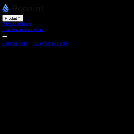
Produit
Blog
Aide
Tarifs
Connexion
Inscription
Centre d'aide
Modifier des sites
Comment ajouter et gérer des
pages
Comment ajouter et gérer des pages
Dernière mise à jour : 3 juin 2026
Vous ajoutez et gérez vos pages en demandant à l'IA. Indiquez à
Repaint la page que vous souhaitez, et il la crée, l'ajoute à votre
navigation et la relie au reste de votre site. Il en va de même pour
renommer, réorganiser ou supprimer des pages.
Comment mettre à jour vos pages
La mise à jour de vos pages fonctionne comme toute autre
modification. Décrivez le changement souhaité dans le chat :