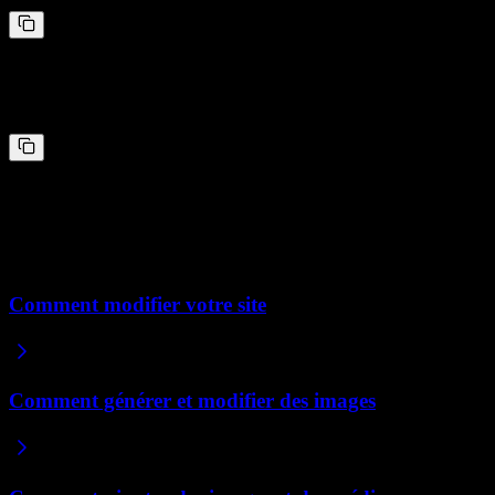
Renommer et réorganiser des pages
“
Renomme la page Travaux en Portfolio, et déplace-la avant la page
À propos dans le menu.
”
Supprimer une page
“
Supprime la page FAQ et retire-la du menu.
”
Articles connexes
Comment modifier votre site
Comment générer et modifier des images