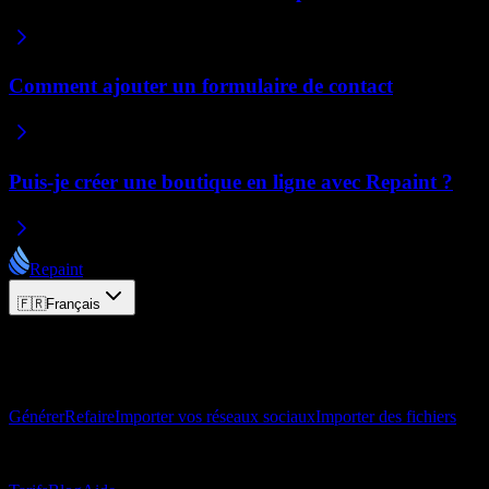
Comment ajouter un formulaire de contact
Puis-je créer une boutique en ligne avec Repaint ?
Repaint
🇫🇷
Français
© 2026 Repaint. Tous droits réservés.
Produit
Générer
Refaire
Importer vos réseaux sociaux
Importer des fichiers
Ressources