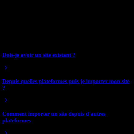
Si une page spécifique chute soudainement, c'est le signal qu'il faut
la vérifier. Assurez-vous qu'elle contient toujours le même contenu
au même chemin, et que toute URL modifiée dispose d'une
redirection en place. La plupart des pertes de positionnement après
une migration sont liées à une page dont le contenu ou l'URL a
discrètement changé.
Articles connexes
Dois-je avoir un site existant ?
Depuis quelles plateformes puis-je importer mon site
?
Comment importer un site depuis d'autres
plateformes