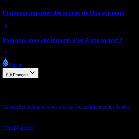
Comment importer des articles de blog existants
Pourquoi mon site importé n'est-il pas correct ?
Repaint
🇫🇷
Français
© 2026 Repaint. Tous droits réservés.
Produit
Générer
Refaire
Importer vos réseaux sociaux
Importer des fichiers
Ressources
Tarifs
Blog
Aide
Contact