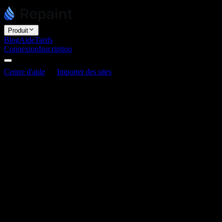
Produit
Blog
Aide
Tarifs
Connexion
Inscription
Centre d'aide
Importer des sites
Comment préserver le
référencement lors de l'importation d'un site
Comment préserver le référencement lors
de l'importation d'un site
Dernière mise à jour : 3 juin 2026
Lorsque vous reconstruisez votre site avec Repaint, vous pouvez
conserver tout votre trafic SEO existant. Mais ce n'est pas
automatique. Une reconstruction est une migration de site, et comme
toute migration, votre positionnement ne se transfère que si vous
prenez quelques précautions. Cet article explique ce qui compte et
comment procéder.
Comment les migrations de sites affectent