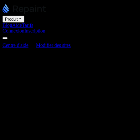
Produit
Blog
Aide
Tarifs
Connexion
Inscription
Centre d'aide
Modifier des sites
Comment ajouter des images
et des médias
Comment ajouter des images et des
médias
Dernière mise à jour : 3 juin 2026
Vous ajoutez des images et des médias en important un fichier dans
le chat et en indiquant à Repaint où le placer. Repaint prend en
charge la plupart des formats de fichiers multimédias courants.
Comment ajouter des médias
Ajouter un fichier fonctionne comme n'importe quelle autre
modification. Importez-le dans le chat et indiquez à Repaint ce qu'il