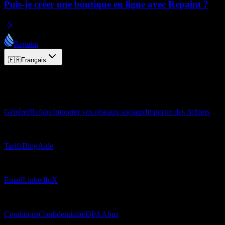
Puis-je créer une boutique en ligne avec Repaint ?
Repaint
🇫🇷
Français
© 2026 Repaint. Tous droits réservés.
Produit
Générer
Refaire
Importer vos réseaux sociaux
Importer des fichiers
Ressources
Tarifs
Blog
Aide
Contact
Email
LinkedIn
X
Mentions légales
Conditions
Confidentialité
DPA
Abus