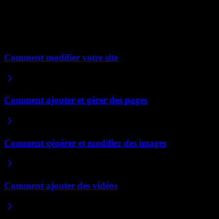
pour vous. Cela maintient votre site rapide, car la vidéo est servie
depuis l'hébergeur plutôt qu'importée sur votre site.
Articles connexes
Comment modifier votre site
Comment ajouter et gérer des pages
Comment générer et modifier des images
Comment ajouter des vidéos