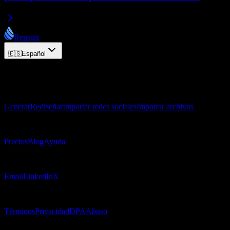
Repaint
🇪🇸
Español
© 2026 Repaint. Todos los derechos reservados.
Producto
Generar
Rediseñar
Importar redes sociales
Importar archivos
Recursos
Precios
Blog
Ayuda
Contacto
Email
LinkedIn
X
Legal
Términos
Privacidad
DPA
Abuso
© 2026 Repaint. Todos los derechos reservados.