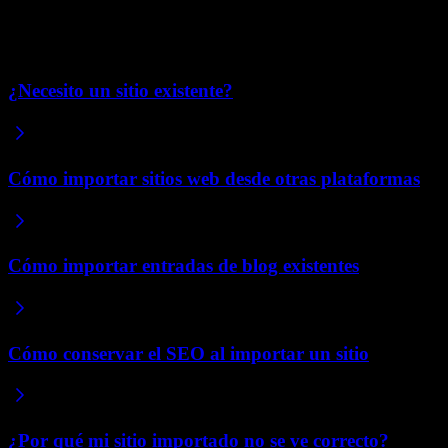
Para ver el proceso completo, incluyendo los pasos, qué se transfiere y 
Artículos relacionados
¿Necesito un sitio existente?
Cómo importar sitios web desde otras plataformas
Cómo importar entradas de blog existentes
Cómo conservar el SEO al importar un sitio
¿Por qué mi sitio importado no se ve correcto?