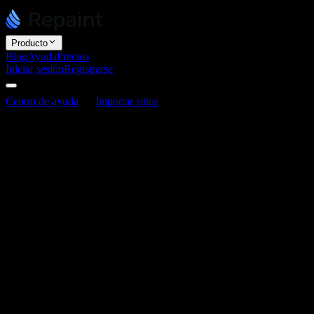
Producto
Blog
Ayuda
Precios
Iniciar sesión
Registrarse
Centro de ayuda
Importar sitios
¿Desde qué plataformas puedo i
¿Desde qué plataformas puedo importar mi
Última actualización: 3 de junio de 2026
Puedes importar tu sitio desde cualquier plataforma, porque Repaint l
Webflow, Squarespace, GoDaddy, Square, Framer, Carrd, Google Sites
Estos son solo ejemplos. Repaint puede reconstruir cualquier sitio pú
Por qué funciona con cualquier plataform
Repaint no depende de que tu plataforma anterior tenga una función de
Como trabaja a partir de lo que es públicamente visible, puede importa