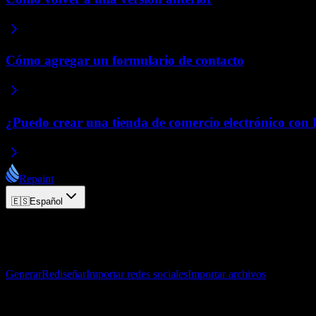
Cómo agregar un formulario de contacto
¿Puedo crear una tienda de comercio electrónico con
Repaint
🇪🇸
Español
© 2026 Repaint. Todos los derechos reservados.
Producto
Generar
Rediseñar
Importar redes sociales
Importar archivos
Recursos