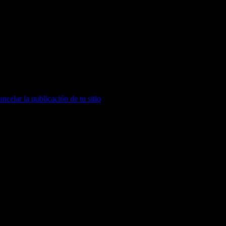
es volver a un punto específico en el tiempo. En escritorio, puedes exp
 "Restaurar esta" para recuperarla, o en "Volver" para cancelar.
gan a tu sitio en vivo hasta que publiques. Cuando estés listo, haz clic e
ancelar la publicación de tu sitio
.