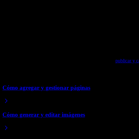
Cada cambio también se guarda como su propia versión, por lo que pued
Haz clic en el ícono de historial en la barra superior.
Haz clic en una versión anterior para previsualizarla.
En la barra cerca de la parte inferior de la pantalla, haz clic en
Cómo publicar tus cambios
Todas tus ediciones aparecen en la vista previa de tu sitio, pero no lle
a tu versión más reciente. Para más información, consulta
publicar y c
Artículos relacionados
Cómo agregar y gestionar páginas
Cómo generar y editar imágenes