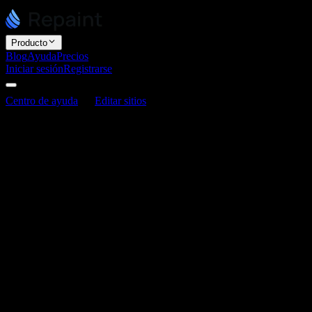
Producto
Blog
Ayuda
Precios
Iniciar sesión
Registrarse
Centro de ayuda
Editar sitios
Cómo editar tu sitio
Cómo editar tu sitio
Última actualización: 3 de junio de 2026
Hay dos formas de editar un sitio en Repaint: chatear con la IA o edit
cualquier cosa de esta forma, incluyendo el diseño, el texto, los enlace
Editar con IA
Puedes hacer casi todas tus actualizaciones chateando con la IA. Un pr
Encuentra algo que cambiar.
Detecta un problema o una mejor
Dile a Repaint qué hacer.
Describe el cambio en el campo de c
Espera la actualización.
Repaint realiza el cambio y la vista 