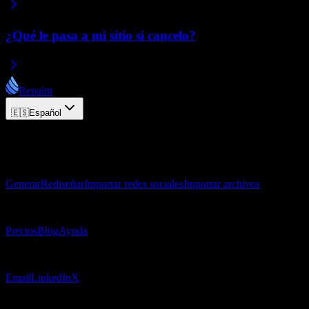
¿Qué le pasa a mi sitio si cancelo?
Repaint
🇪🇸
Español
© 2026 Repaint. Todos los derechos reservados.
Producto
Generar
Rediseñar
Importar redes sociales
Importar archivos
Recursos
Precios
Blog
Ayuda
Contacto
Email
LinkedIn
X
Legal