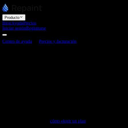
Producto
Blog
Ayuda
Precios
Iniciar sesión
Registrarse
Centro de ayuda
Precios y facturación
¿Ofrecen descuentos?
¿Ofrecen descuentos?
Última actualización: 3 de junio de 2026
Pagar el plan Plus o Pro de forma anual te ahorra un 20% en
comparación con el pago mensual. Fuera de eso, Repaint no ofrece
descuentos, promociones, códigos de cupón ni tarifas especiales.
El descuento anual se aplica automáticamente cuando eliges la
facturación anual, así que no necesitas ingresar nada para obtenerlo.
Si ya estás en mensual, puedes cambiar a anual en cualquier
momento desde la configuración, en la sección de Facturación, para
empezar a ahorrar de inmediato. Para ver un desglose de cuánto
cuesta cada plan, consulta
cómo elegir un plan
.