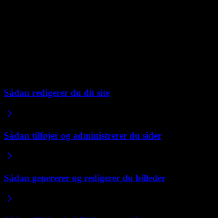
I bjælken nederst på skærmen klikker du på "Gendan denne"
for at hente den tilbage, eller "Gå tilbage" for at annullere.
At gendanne en version er ligesom enhver anden ændring. Den
opdaterer dit udkast, og dit live site forbliver det samme, indtil du
udgiver.
Relaterede artikler
Sådan redigerer du dit site
Sådan tilføjer og administrerer du sider
Sådan genererer og redigerer du billeder