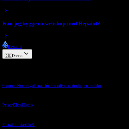
Kan jeg bygge en webshop med Repaint?
Repaint
🇩🇰
Dansk
© 2026 Repaint. Alle rettigheder forbeholdes.
Produkt
Generér
Redesign
Importér sociale profiler
Importér filer
Ressourcer
Priser
Blog
Hjælp
Kontakt
E-mail
LinkedIn
X