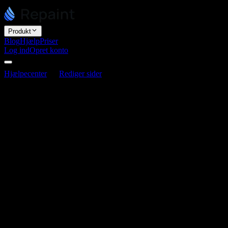
Produkt
Blog
Hjælp
Priser
Log ind
Opret konto
Hjælpecenter
Rediger sider
Sådan går du tilbage til en
tidligere version
Sådan går du tilbage til en tidligere
version
Senest opdateret 3. juni 2026
Hver ændring du foretager gemmes automatisk som sin egen
version, så du altid kan gå tilbage, uanset hvor mange redigeringer
du har lavet. Der er to måder at gøre det på: spørg AI'en, eller
gendan en version selv.
Spørg AI'en
Den nemmeste måde at gå tilbage på er at spørge AI'en i chatten.