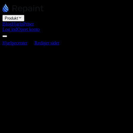
Produkt
Blog
Hjælp
Priser
Log ind
Opret konto
Hjælpecenter
Rediger sider
Sådan tilføjer du embeds
Sådan tilføjer du embeds
Senest opdateret 3. juni 2026
Du tilføjer embeds ved at give Repaint embed-koden. De fleste
tredjepartsværktøjer, som bookingkalendere, kort, sociale feeds og
formularer, giver dig et kodestykke til at embedde. Indsæt det i
chatten, og Repaint kan tilføje det til dit site.
Sådan tilføjer du et embed
Hvis et værktøj giver dig en embed-kode, tager det kun et par
sekunder at tilføje den: