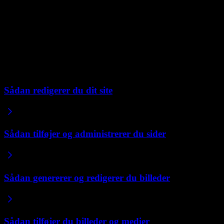
Tilføj en formular fra et andet værktøj
“
Tilføj denne Typeform-undersøgelse til kontaktsiden: [indsæt
kode]
”
Repaint kan embedde næsten alt, der giver dig en embed-kode.
Relaterede artikler
Sådan redigerer du dit site
Sådan tilføjer og administrerer du sider
Sådan genererer og redigerer du billeder
Sådan tilføjer du billeder og medier