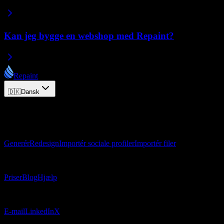
Kan jeg bygge en webshop med Repaint?
Repaint
🇩🇰
Dansk
© 2026 Repaint. Alle rettigheder forbeholdes.
Produkt
Generér
Redesign
Importér sociale profiler
Importér filer
Ressourcer
Priser
Blog
Hjælp
Kontakt
E-mail
LinkedIn
X