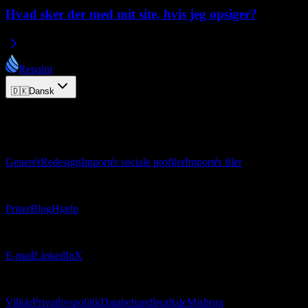
Hvad sker der med mit site, hvis jeg opsiger?
Repaint
🇩🇰
Dansk
© 2026 Repaint. Alle rettigheder forbeholdes.
Produkt
Generér
Redesign
Importér sociale profiler
Importér filer
Ressourcer
Priser
Blog
Hjælp
Kontakt
E-mail
LinkedIn
X
Juridisk
Vilkår
Privatlivspolitik
Databehandleraftale
Misbrug