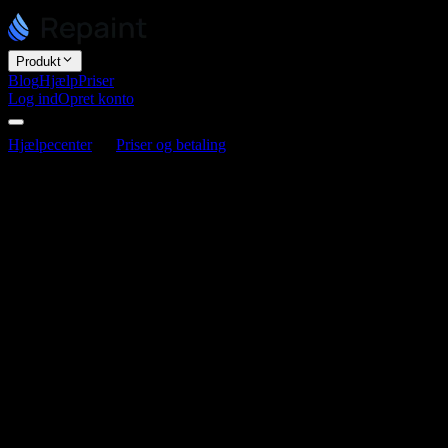
Produkt
Blog
Hjælp
Priser
Log ind
Opret konto
Hjælpecenter
Priser og betaling
Bedste praksis for forbrugsbeg
Bedste praksis for forbrugsbegrænsninger
Senest opdateret 3. juni 2026
Redigering i Repaint trækker på en ugentlig forbrugskvote, og alt hva
gennemgår, hvor forbruget typisk ender, og hvordan du får det til at ho
Hvad bruger kvoten hurtigt op
Nogle af de tyngste handlinger er også de nemmeste at udføre uden at t
Import eller migrering af store sider.
At genopbygge mange side
Ændring af hele sidens stil.
En siteomfattende ændring af stilen
Generering af billeder.
At oprette billeder er en af de dyreste t