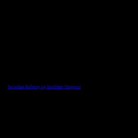
t kan du bygge mere, inden du når din grænse. Denne artikel
r, se
hvordan forbrug og kreditter fungerer
.
e, hvornår du bruger det hurtigt:
 er ingen vej udenom: flere sider betyder mere forbrug.
om at bygge sitet forfra.
ge en stor del af din kvote i ét hug.