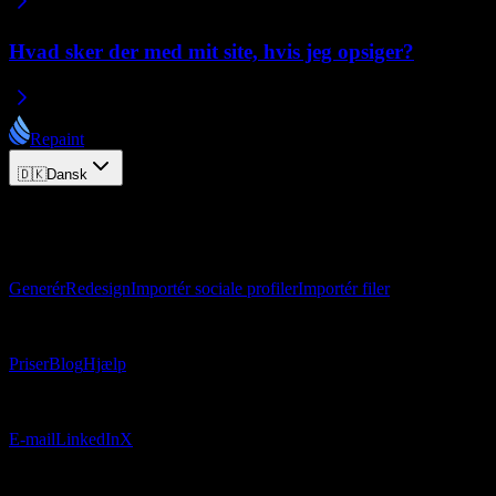
Hvad sker der med mit site, hvis jeg opsiger?
Repaint
🇩🇰
Dansk
© 2026 Repaint. Alle rettigheder forbeholdes.
Produkt
Generér
Redesign
Importér sociale profiler
Importér filer
Ressourcer
Priser
Blog
Hjælp
Kontakt
E-mail
LinkedIn
X
Juridisk