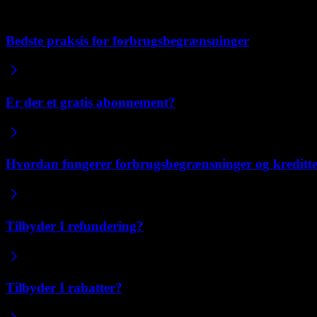
Relaterede artikler
Bedste praksis for forbrugsbegrænsninger
Er der et gratis abonnement?
Hvordan fungerer forbrugsbegrænsninger og kreditt
Tilbyder I refundering?
Tilbyder I rabatter?