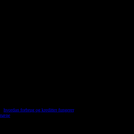
s. Det inkluderer:
u nærmer dig din forbrugsgrænse, får du en advarsel nær chat-inputtet,
ugentlig redigeringstildeling, egne domæner, intet Repaint-branding
Se
hvordan forbrug og kreditter fungerer
.
domæne
.