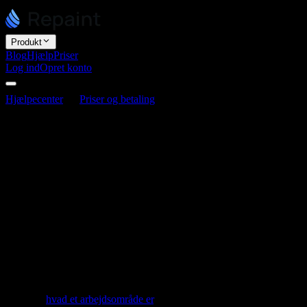
Produkt
Blog
Hjælp
Priser
Log ind
Opret konto
Hjælpecenter
Priser og betaling
Sådan vælger du et Repaint-a
Sådan vælger du et Repaint-abonnement
Senest opdateret 9. juli 2026
Repaint har tre abonnementer:
Free
til $0,
Plus
til $25 om måneden e
professionelle hjemmesider, og skift til Pro, når du har brug for 4× det
Abonnementer gælder for hele dit arbejd
Inden du sammenligner de tre, er det nyttigt at vide, at et abonnement 
inviterer. Når du vælger et abonnement, vælger du det for alt i det ar
Et abonnement dækker altså alle websites i dit arbejdsområde, og de de
gang. Se
hvad et arbejdsområde er
.