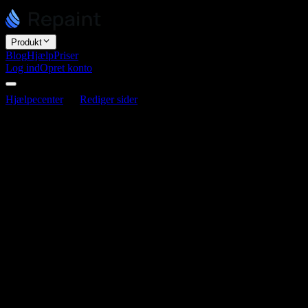
Produkt
Blog
Hjælp
Priser
Log ind
Opret konto
Hjælpecenter
Rediger sider
Sådan tilføjer du videoer
Sådan tilføjer du videoer
Senest opdateret 3. juni 2026
Du tilføjer videoer ved at spørge AI'en, på samme måde som du
tilføjer andre medier. Du kan uploade mindre videofiler direkte, eller
embedde større filer, der er hostet et andet sted.
Sådan tilføjer du en video
At tilføje en video fungerer ligesom alle andre redigeringer. Upload
den, eller indsæt et link i chatten, og fortæl derefter Repaint, hvor
den skal placeres: