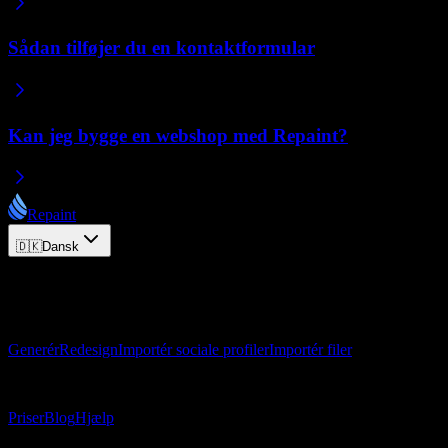
Sådan tilføjer du en kontaktformular
Kan jeg bygge en webshop med Repaint?
Repaint
🇩🇰
Dansk
© 2026 Repaint. Alle rettigheder forbeholdes.
Produkt
Generér
Redesign
Importér sociale profiler
Importér filer
Ressourcer
Priser
Blog
Hjælp