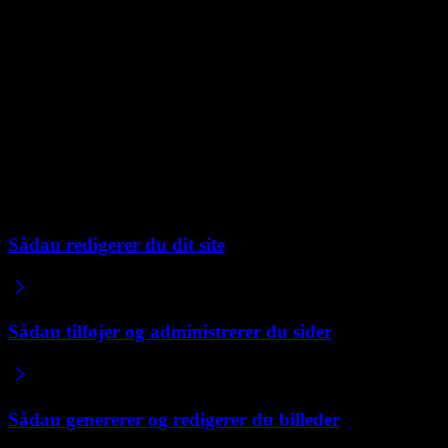
Store videoer
Der er en størrelsesgrænse for direkte uploads, så for store videofiler
er du nødt til at hoste dem et andet sted, f.eks. på YouTube, og
embedde dem i stedet. Indsæt linket i chatten, og Repaint embedder
videoen for dig.
Embedding holder også dit site hurtigt, da videoen leveres fra hosten
frem for at blive indlæst fra dit eget site.
Relaterede artikler
Sådan redigerer du dit site
Sådan tilføjer og administrerer du sider
Sådan genererer og redigerer du billeder