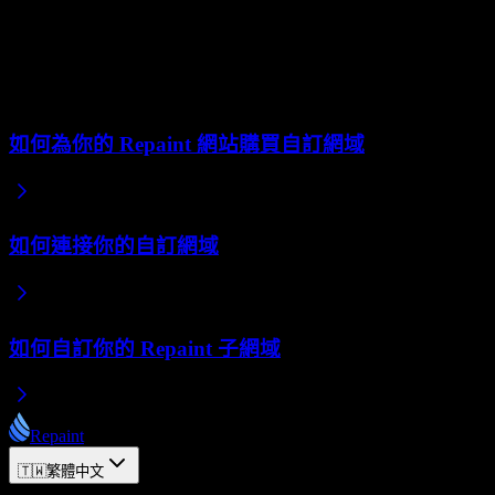
若要讓網站下線，請要求 AI 取消發布，它會將你的網站下架
相關文章
如何為你的 Repaint 網站購買自訂網域
如何連接你的自訂網域
如何自訂你的 Repaint 子網域
Repaint
🇹🇼
繁體中文