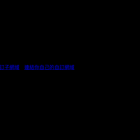
你一個免費地址。如果你有自己的網域，例如 yoursite.com，你可
訂子網域
或
連結你自己的自訂網域
。
稿會一直保持私密狀態。
公開，你需要再次發布，這會用你的最新版本取代正式版本。如