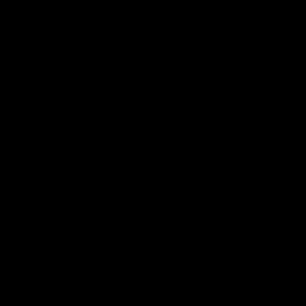
。你可以隨時透過發布按鈕或要求 AI 重新發布，讓網站恢復上線