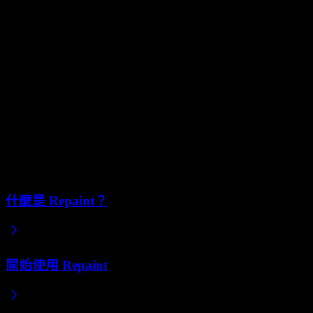
能的自動整合。
程式碼匯出會打斷這個流程。針對可攜性進行優化，會限制我
們打造出色完整體驗的能力。因此這不是我們目前關注的方
向。
我們未來可能會支援有限度的程式碼匯出，但目前沒有明確的
計畫或時間表。如果你必須下載程式碼並在自己的伺服器上運
行，Repaint 目前並不適合你。
相關文章
什麼是 Repaint？
開始使用 Repaint