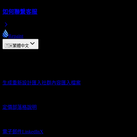
如何聯繫客服
Repaint
🇹🇼
繁體中文
© 2026 Repaint. 保留所有權利。
產品
生成
重新設計
匯入社群內容
匯入檔案
資源
定價
部落格
說明
聯繫
電子郵件
LinkedIn
X