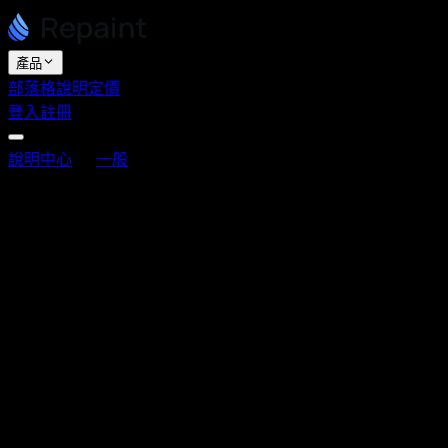
產品
部落格
說明
定價
登入
註冊
說明中心
一般
我可以匯出網站程式碼嗎？
我可以匯出網站程式碼嗎？
最後更新：2026年6月3日
Repaint 目前不提供程式碼匯出功能。我們專注於為想要完整
體驗的使用者，打造最好的 AI 網站建立工具。它不是為了想
要自行管理程式碼和基礎架構的人而設計的。
這對我們來說主要是一個策略性決定。Repaint 的核心流程是
描述你想要的內容、看著它被建立出來，然後一鍵發布。我們
也花了大量時間優化網站託管、資源傳遞，以及與 Repaint 功