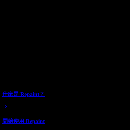
由於 Repaint 從頭到尾處理這一切，從生成程式碼到托
Repaint 不是為程式設計師設計的
Repaint 不提供對網站原始碼的底層存取。沒有程式碼編輯器，
全用自然語言和點選網站的方式來建立網站。
如果你是想手動撰寫或編輯程式碼的開發者，Repaint 不適合你。你更適
那些想要完成的網站、而不想接觸程式碼的人設計的。
相關文章
什麼是 Repaint？
開始使用 Repaint