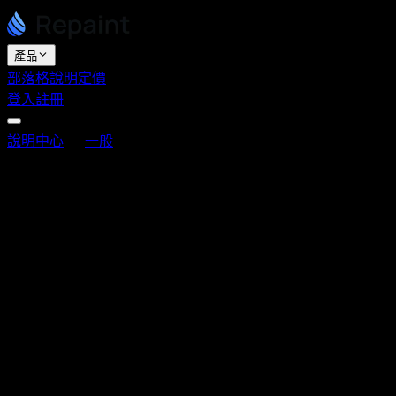
產品
部落格
說明
定價
登入
註冊
說明中心
一般
Repaint 是 AI 程式設計工具嗎？
Repaint 是 AI 程式設計工具嗎？
最後更新：2026年6月3日
Repaint 是一個透過撰寫真實程式碼來建立網站的 AI 
要懂得如何寫程式才能使用 Repaint。
Repaint 在幕後生成程式碼
每個 Repaint 網站都是一個真實的、客製化程式碼撰寫的網
成的程式碼就是服務你線上網站的程式碼。