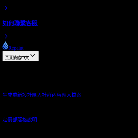
如何聯繫客服
Repaint
🇹🇼
繁體中文
© 2026 Repaint. 保留所有權利。
產品
生成
重新設計
匯入社群內容
匯入檔案
資源
定價
部落格
說明
聯繫