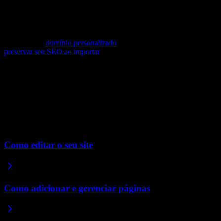
texto alternativo em todo o seu site.
Seu domínio
Conectar um
domínio personalizado
ajuda seu site a construir autor
preservar seu SEO ao importar
.
Como acompanhar o tráfego de SEO
Depois que seu site estiver no ar, conecte-o ao Google Search Consol
pessoas ao seu site. É a melhor forma de acompanhar o desempenho 
Artigos relacionados
Como editar o seu site
Como adicionar e gerenciar páginas