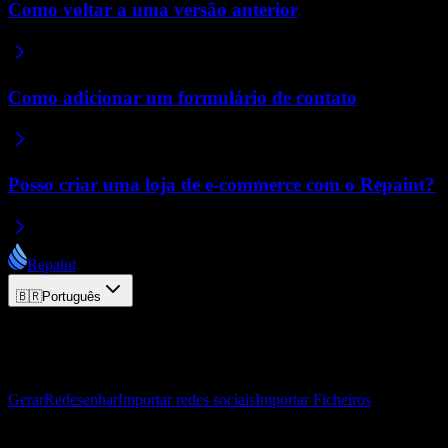
Como voltar a uma versão anterior
Como adicionar um formulário de contato
Posso criar uma loja de e-commerce com o Repaint?
Repaint
🇧🇷
Português
© 2026 Repaint. Todos os direitos reservados.
Produto
Gerar
Redesenhar
Importar redes sociais
Importar Ficheiros
Recursos