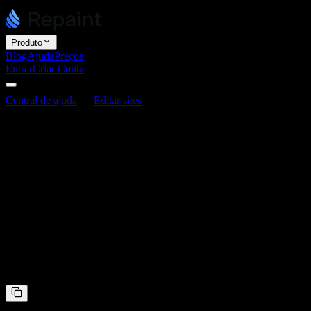
Produto
Blog
Ajuda
Preços
Entrar
Criar Conta
Central de ajuda
Editar sites
Como otimizar o SEO no Repaint
Como otimizar o SEO no Repaint
Última atualização: 3 de junho de 2026
A IA é muito boa para configurar as bases técnicas do SEO. O Repaint
uma base sólida sem precisar conhecer os detalhes técnicos.
O que o Repaint pode fazer por você
O Repaint pode configurar seu SEO técnico e ajudar você a escrever se
às imagens, gerar um sitemap e aplicar os outros fundamentos técnic
Otimizar seu SEO