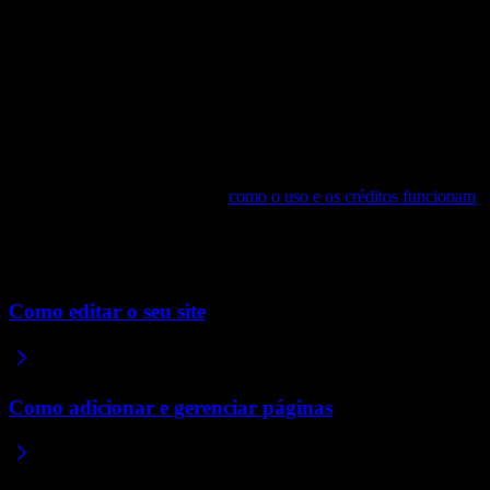
As edições consomem o seu uso semanal, e um post de blog é uma
grande quantidade de texto. Fazer muitas pequenas alterações de
redação em um post longo pelo chat pode esgotar seu uso
rapidamente, já que cada edição pede à IA que processe o post
inteiro novamente.
A abordagem mais rápida e eficiente em termos de uso é escrever
seus posts em outro lugar, deixar o texto do corpo do jeito que você
quer e depois colar o conteúdo finalizado no Repaint. Assim, você
usa seu crédito para construir e editar o site, não para ajustar a
redação de um único post. Veja
como o uso e os créditos funcionam
para saber mais.
Artigos relacionados
Como editar o seu site
Como adicionar e gerenciar páginas