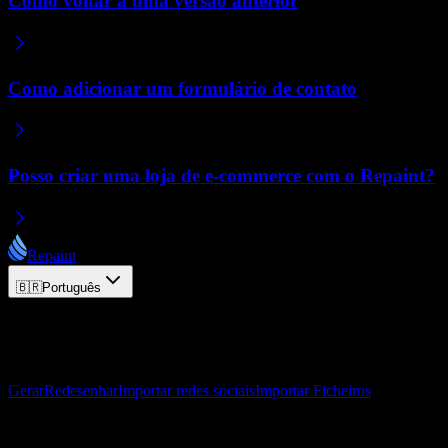
Como voltar a uma versão anterior
Como adicionar um formulário de contato
Posso criar uma loja de e-commerce com o Repaint?
Repaint
🇧🇷
Português
© 2026 Repaint. Todos os direitos reservados.
Produto
Gerar
Redesenhar
Importar redes sociais
Importar Ficheiros
Recursos