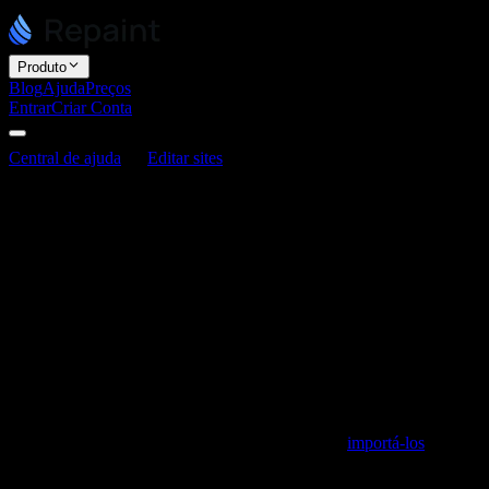
Produto
Blog
Ajuda
Preços
Entrar
Criar Conta
Central de ajuda
Editar sites
Como criar e gerenciar posts de
blog
Como criar e gerenciar posts de blog
Última atualização: 3 de junho de 2026
No Repaint, os posts de blog funcionam como qualquer outro
conteúdo do seu site. Você os cria e gerencia conversando com a IA,
da mesma forma que edita o restante das suas páginas. Não há um
painel de blog separado nem um CMS para administrar fora do seu
site. Seus posts ficam no próprio site e você os edita exatamente
como faz com tudo o mais.
Se você já tem posts em outro site, também pode
importá-los
em vez
de escrevê-los do zero.