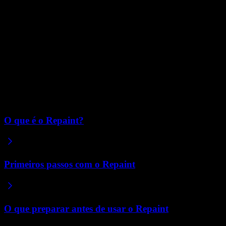
A exportação de código quebra esse fluxo. Otimizar para
portabilidade limitaria nossa capacidade de oferecer uma experiência
completa e de qualidade. Por isso, não é onde estamos colocando
nossa atenção hoje.
Podemos oferecer exportação de código limitada no futuro, mas não
há nenhum plano definido ou prazo previsto. Se você precisa baixar
o código e executá-lo no seu próprio servidor, o Repaint não é a
opção certa para você hoje.
Artigos relacionados
O que é o Repaint?
Primeiros passos com o Repaint
O que preparar antes de usar o Repaint