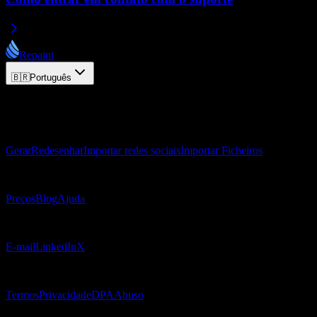
Repaint
🇧🇷
Português
© 2026 Repaint. Todos os direitos reservados.
Produto
Gerar
Redesenhar
Importar redes sociais
Importar Ficheiros
Recursos
Preços
Blog
Ajuda
Contato
E-mail
LinkedIn
X
Jurídico
Termos
Privacidade
DPA
Abuso