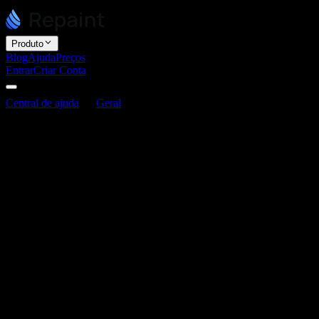
Produto
Blog
Ajuda
Preços
Entrar
Criar Conta
Central de ajuda
Geral
Posso exportar o código do meu site?
Posso exportar o código do meu site?
Última atualização: 3 de junho de 2026
O Repaint não oferece exportação de código atualmente. Nosso
foco é construir o melhor criador de sites com IA para pessoas que
querem uma experiência completa, do início ao fim. Ele não foi feito
para quem quer gerenciar código e infraestrutura.
Isso é, em grande parte, uma decisão estratégica da nossa parte. O
ciclo central do Repaint é descrever o que você quer, ver sendo
construído e publicar com um clique. E estamos dedicando muito
tempo a otimizar a hospedagem de sites, a entrega de recursos e a
integração automática com as funcionalidades do Repaint.